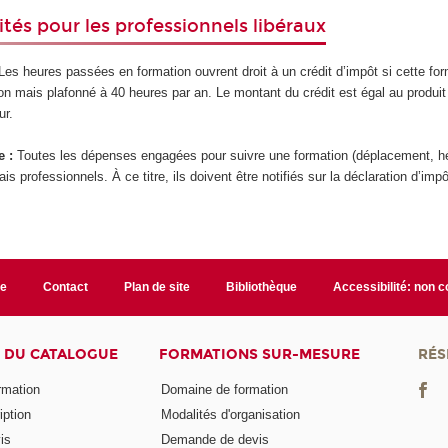
ités pour les professionnels libéraux
es heures passées en formation ouvrent droit à un crédit d’impôt si cette for
ion mais plafonné à 40 heures par an. Le montant du crédit est égal au produi
ur.
e :
Toutes les dépenses engagées pour suivre une formation (déplacement, héb
ais professionnels. À ce titre, ils doivent être notifiés sur la déclaration d’imp
te
Contact
Plan de site
Bibliothèque
Accessibilité: non 
 DU CATALOGUE
FORMATIONS SUR-MESURE
RÉS
ormation
Domaine de formation
iption
Modalités d'organisation
is
Demande de devis