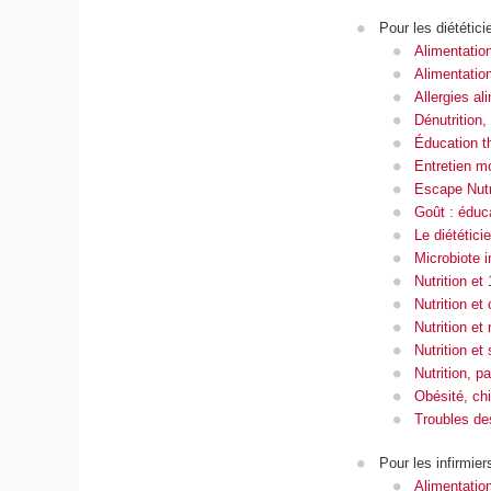
Pour les diététici
Alimentation
Alimentation
All
ergies al
Dénutrition,
Éducation t
Entretien mo
Escape Nu
Goût : éduca
Le diététici
Microbiote i
Nutrition et
Nutrition et
Nutrition et
Nutrition e
Nutrition, 
Obésité, chi
Troubles de
Pour les infirmiers
Alimentation