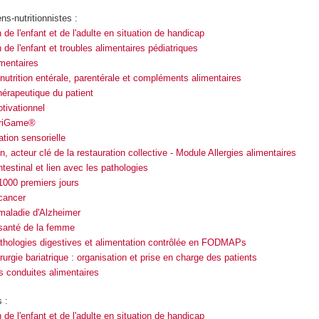
ens-nutritionnistes :
 de l'enfant et de l'adulte en situation de handicap
 de l'enfant et troubles alimentaires pédiatriques
imentaires
 nutrition entérale, parentérale et compléments alimentaires
hérapeutique du patient
tivationnel
triGame®
tion sensorielle
en, acteur clé de la restauration collective - Module Allergies alimentaires
ntestinal et lien avec les pathologies
 1000 premiers jours
 cancer
 maladie d'Alzheimer
t santé de la femme
pathologies digestives et alimentation contrôlée en FODMAPs
rurgie bariatrique : organisation et prise en charge des patients
s conduites alimentaires
 :
 de l'enfant et de l'adulte en situation de handicap