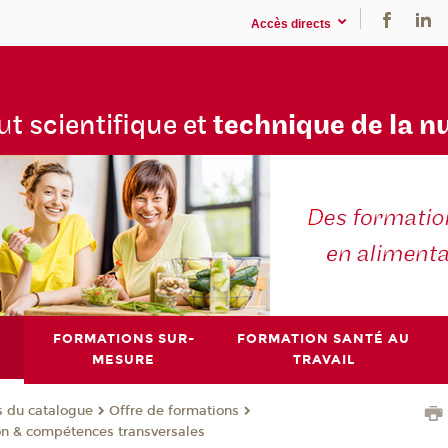
Accès directs
tu
t scientifique et
technique de la n
FORMATIONS SUR-
FORMATION SANTÉ AU
MESURE
TRAVAIL
s du catalogue
Offre de formations
on & compétences transversales