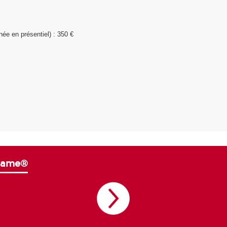
née en présentiel) : 350 €
iGame
®