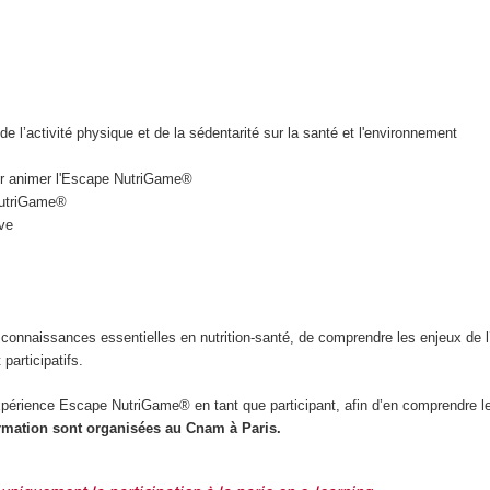
e l’activité physique et de la sédentarité sur la santé et l'environnement
our animer l'Escape NutriGame®
NutriGame®
ve
 connaissances essentielles en nutrition-santé, de comprendre les enjeux de l’é
participatifs.
expérience Escape NutriGame
®
en tant que participant, afin d’en comprendre
rmation sont organisées au Cnam à Paris.