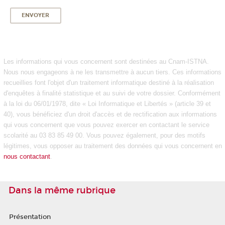
Les informations qui vous concernent sont destinées au Cnam-ISTNA.
Nous nous engageons à ne les transmettre à aucun tiers. Ces informations
recueillies font l'objet d'un traitement informatique destiné à la réalisation
d'enquêtes à finalité statistique et au suivi de votre dossier. Conformément
à la loi du 06/01/1978, dite « Loi Informatique et Libertés » (article 39 et
40), vous bénéficiez d'un droit d'accès et de rectification aux informations
qui vous concernent que vous pouvez exercer en contactant le service
scolarité au 03 83 85 49 00. Vous pouvez également, pour des motifs
légitimes, vous opposer au traitement des données qui vous concernent en
nous contactant
.
Dans la même rubrique
Présentation