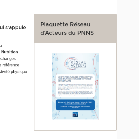
Plaquette Réseau
ui s'appuie
d'Acteurs du PNNS
au
 Nutrition
'échanges
de référence
ctivité physique