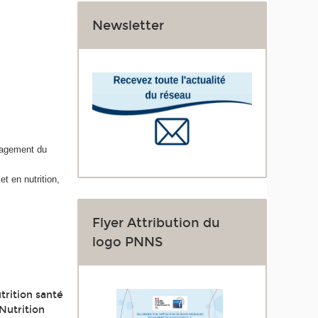
Newsletter
ngagement du
et en nutrition,
Flyer Attribution du
logo PNNS
trition santé
Nutrition