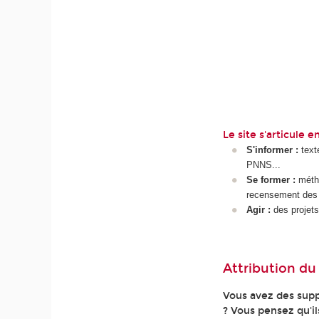
Le site s'articule e
S'informer :
text
PNNS...
Se former :
méthod
recensement des o
Agir :
des projets
Attribution d
Vous avez des suppo
? Vous pensez qu'i