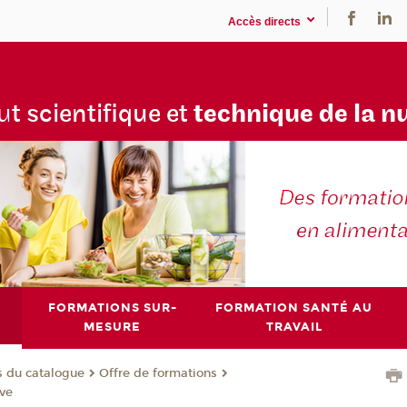
Accès directs
tu
t scientifique et
technique de la n
FORMATIONS SUR-
FORMATION SANTÉ AU
MESURE
TRAVAIL
s du catalogue
Offre de formations
ive