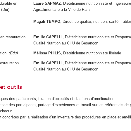
 durable en
Laure SAPMAZ
, Diététicienne nutritionniste et Ingénieure
 (Dur)
Agroalimentaire à la Ville de Paris
Magali TEMPO
, Directrice qualité, nutrition, santé, Ta
 en restauration
Emilie CAPELLI
, Diététicienne nutritionniste et Respon
Qualité Nutrition au CHU de Besançon
ation
(Edu)
Mélissa PHILIS
, Diététicienne nutritionniste libérale
estauration
Emilie CAPELLI
, Diététicienne nutritionniste et Respon
Qualité Nutrition au CHU de Besançon
t outils
ues des participants, fixation d’objectifs et d’actions d’amélioration
ence des participants, partage d’expériences et travail sur les référentiels de 
r chacun
n concrètes par la réalisation d’un inventaire des procédures en place et améli