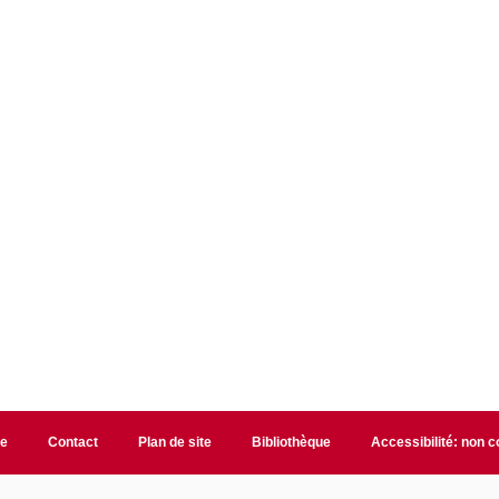
te
Contact
Plan de site
Bibliothèque
Accessibilité: non 