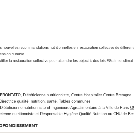
s nouvelles recommandations nutritionnelles en restauration collective de différent
mension durable
ller la restauration collective pour atteindre les objectifs des lois EGalim et climat 
SFRONTATO
, Diététicienne nutritionniste, Centre Hospitalier Centre Bretagne
 Directrice qualité, nutrition, santé, Tables communes
 Diététicienne nutritionniste et Ingénieure Agroalimentaire à la Ville de Paris
O
ticienne nutritionniste et Responsable Hygiène Qualité Nutrition au CHU de B
ROFONDISSEMENT