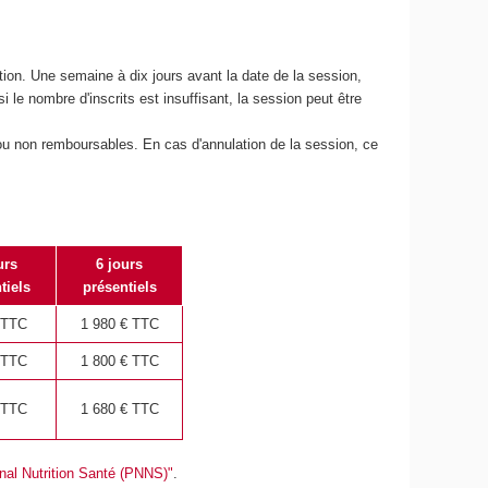
tion. Une semaine à dix jours avant la date de la session,
i le nombre d'inscrits est insuffisant, la session peut être
t/ou non remboursables. En cas d'annulation de la session, ce
urs
6 jours
tiels
présentiels
 TTC
1 980
€ TTC
 TTC
1 800
€ TTC
 TTC
1 680
€ TTC
al Nutrition Santé (PNNS)"
.