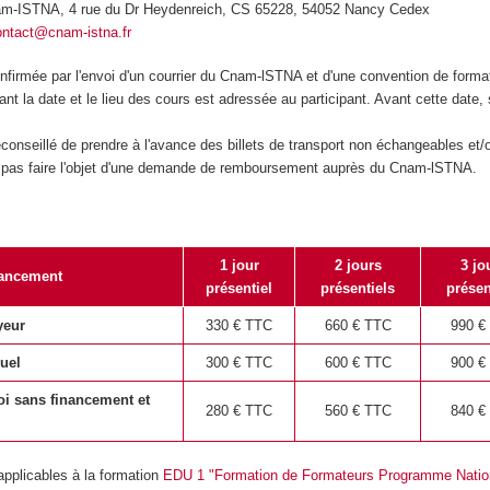
nam-ISTNA, 4 rue du Dr Heydenreich, CS 65228, 54052 Nancy Cedex
ontact@cnam-istna.fr
onfirmée par l'envoi d'un courrier du Cnam-lSTNA et d'une convention de forma
t la date et le lieu des cours est adressée au participant. Avant cette date, s
déconseillé de prendre à l'avance des billets de transport non échangeables e
ra pas faire l'objet d'une demande de remboursement auprès du Cnam-lSTNA.
1 jour
2 jours
3 jo
ancement
présentiel
présentiels
présen
yeur
330
€ TTC
660
€ TTC
990
€
uel
300
€ TTC
600
€ TTC
900
€
oi
sans financement et
280
€ TTC
560
€ TTC
840
€
applicables à la formation
EDU 1 "Formation de Formateurs Programme Nation