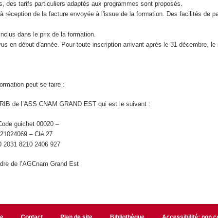
s, des tarifs particuliers adaptés aux programmes sont proposés.
à réception de la facture envoyée à l'issue de la formation. Des facilités de
nclus dans le prix de la formation.
vus en début d'année. Pour toute inscription arrivant après le 31 décembre, le 
ormation peut se faire :
RIB de l’ASS CNAM GRAND EST qui est le suivant :
ode guichet 00020 –
21024069 – Clé 27
0 2031 8210 2406 927
ordre de l’AGCnam Grand Est
te
Contact
Plan de site
Bibliothèque
Accessibilité: non 