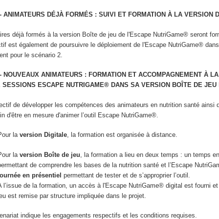
 - ANIMATEURS DÉJÀ FORMÉS : SUIVI ET FORMATION À LA VERSION 
ires déjà formés à la version Boîte de jeu de l'Escape NutriGame
®
seront for
ectif est également de poursuivre le déploiement de l'Escape NutriGame
®
dans
nt pour le scénario 2.
 - NOUVEAUX ANIMATEURS : FORMATION ET ACCOMPAGNEMENT À LA
E SESSIONS ESCAPE NUTRIGAME
®
DANS SA VERSION BOÎTE DE JEU 
ectif de développer les compétences des animateurs en nutrition santé ainsi 
fin d'être en mesure d'animer l’outil Escape NutriGame
®
.
Pour la
version Digitale
, la formation est organisée à distance.
Pour la
version Boîte de jeu
, la formation a lieu en deux temps : un temps e
permettant de comprendre les bases de la nutrition santé et l’Escape NutriG
journée en présentiel
permettant de tester et de s’approprier l’outil.
A l’issue de la formation, un accès à l'Escape NutriGame® digital est fourni et
jeu est remise par structure impliquée dans le projet.
nariat indique les engagements respectifs et les conditions requises.