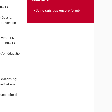
Boîte de jeu
DIGITALE
-> Je ne suis pas encore formé
més à la
 sa version
 MISE EN
ET DIGITALE
qu’en éducation
n
e-learning
ame® et une
 une boîte de