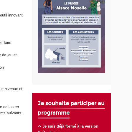
outil innovant
s faire
 de jeu et
ion
ous niveaux et
Je souhaite participer au
e action en
programme
nts suivants :
-> Je suis déjà formé à la version