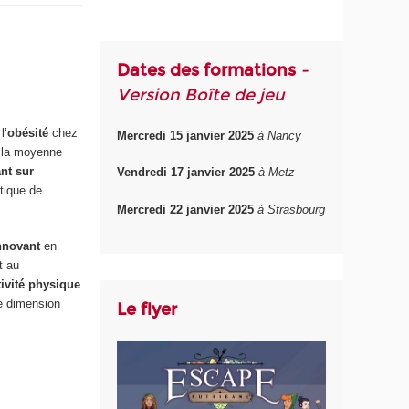
Dates des formations
-
Version Boîte de jeu
l’
obésité
chez
Mercredi 15 janvier 2025
à Nancy
e la moyenne
nt sur
Vendredi 17 janvier 2025
à Metz
tique de
Mercredi 22 janvier 2025
à Strasbourg
nnovant
en
t au
tivité physique
ne dimension
Le flyer