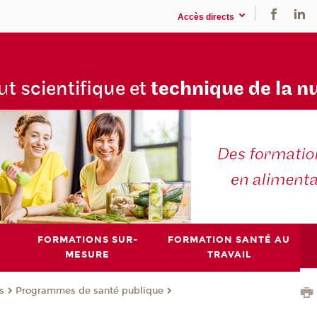
Accès directs
tu
t scientifique et
technique de la n
FORMATIONS SUR-
FORMATION SANTÉ AU
MESURE
TRAVAIL
s
Programmes de santé publique
®