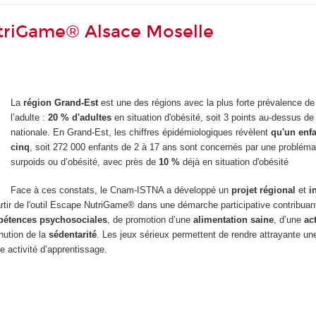
triGame® Alsace Moselle
La
région Grand-Est
est une des régions avec la plus forte prévalence de 
l’adulte :
20 % d'adultes
en situation d'obésité, soit 3 points au-dessus d
nationale. En Grand-Est, les chiffres épidémiologiques révèlent
qu'un enfa
cinq
, soit 272 000 enfants de 2 à 17 ans sont concernés par une probléma
surpoids ou d’obésité, avec près de
10 %
déjà en situation d'obésité
Face à ces constats, le Cnam-ISTNA a développé un
projet régional
et
i
artir de l'outil Escape NutriGame® dans une démarche participative contribuan
étences psychosociales
, de promotion d’une
alimentation saine
, d’une
ac
nution de la
sédentarité
. Les jeux sérieux permettent de rendre attrayante u
ne activité d’apprentissage.