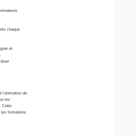
animateurs
près chaque
gner et
s
aluer
à l’animation de
où les
. Cette
 les formations