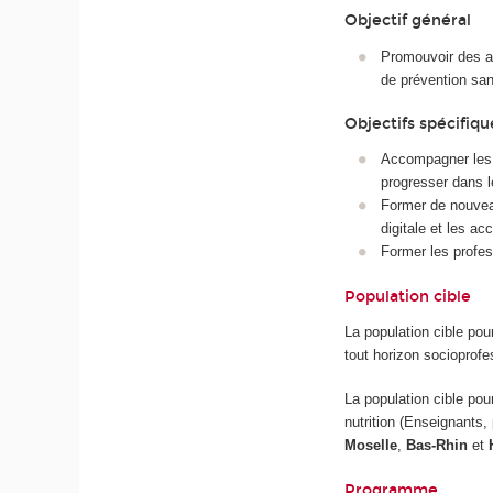
Objectif général
Promouvoir des ac
de prévention san
Objectifs spécifiq
Accompagner les a
progresser dans le
Former de nouvea
digitale et les a
Former les profes
Population cible
La population cible pou
tout horizon socioprofe
La population cible pou
nutrition (Enseignants
Moselle
,
Bas-Rhin
et
H
Programme