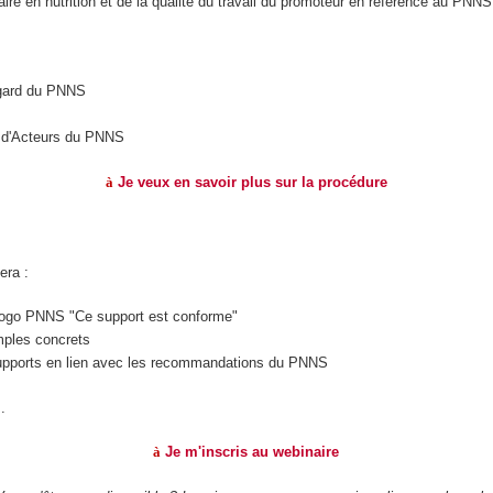
re en nutrition et de la qualité du travail du promoteur en référence au PNNS
regard du PNNS
au d'Acteurs du PNNS
à
Je veux en savoir plus sur la procédure
era :
 logo PNNS "Ce support est conforme"
mples concrets
upports en lien avec les recommandations du PNNS
.
à
Je m'inscris au webinaire