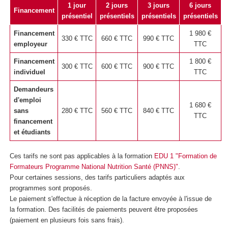
1 jour
2 jours
3 jours
6 jours
Financement
présentiel
présentiels
présentiels
présentiels
Financement
1 980
€
330
€ TTC
660
€ TTC
990
€ TTC
employeur
TTC
Financement
1 800
€
300
€ TTC
600
€ TTC
900
€ TTC
individuel
TTC
Demandeurs
d'emploi
1 680
€
sans
280
€ TTC
560
€ TTC
840
€ TTC
TTC
financement
et étudiants
Ces tarifs ne sont pas applicables à la formation
EDU 1 "Formation de
Formateurs Programme National Nutrition Santé (PNNS)"
.
Pour certaines sessions, des tarifs particuliers adaptés aux
programmes sont proposés.
Le paiement s'effectue à réception de la facture envoyée à l'issue de
la formation. Des facilités de paiements peuvent être proposées
(paiement en plusieurs fois sans frais).