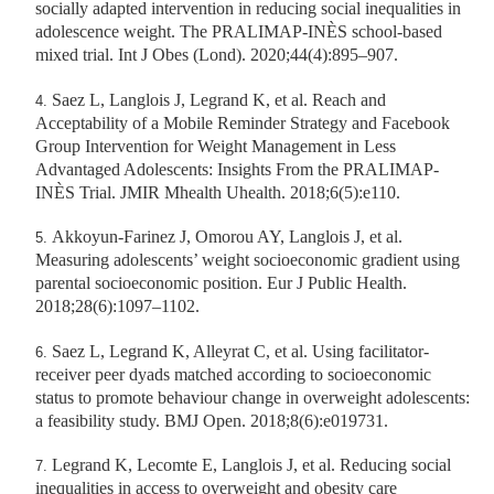
socially adapted intervention in reducing social inequalities in
adolescence weight. The PRALIMAP-INÈS school-based
mixed trial.
Int J Obes (Lond)
. 2020;44(4):895–907.
Saez L, Langlois J, Legrand K, et al.
Reach and
Acceptability of a Mobile Reminder Strategy and Facebook
Group Intervention for Weight Management in Less
Advantaged Adolescents: Insights From the PRALIMAP-
INÈS Trial.
JMIR Mhealth Uhealth
. 2018;6(5):e110.
Akkoyun-Farinez J, Omorou AY, Langlois J, et al.
Measuring adolescents’ weight socioeconomic gradient using
parental socioeconomic position.
Eur J Public Health
.
2018;28(6):1097–1102.
Saez L, Legrand K, Alleyrat C, et al.
Using facilitator-
receiver peer dyads matched according to socioeconomic
status to promote behaviour change in overweight adolescents:
a feasibility study.
BMJ Open
. 2018;8(6):e019731.
Legrand K, Lecomte E, Langlois J, et al.
Reducing social
inequalities in access to overweight and obesity care