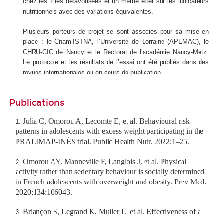
chez les filles défavorisées et un même effet sur les indicateurs
nutritionnels avec des variations équivalentes.
Plusieurs porteurs de projet se sont associés pour sa mise en
place : le Cnam-ISTNA, l’Université de Lorraine (APEMAC), le
CHRU-CIC de Nancy et le Rectorat de l’académie Nancy-Metz.
Le protocole et les résultats de l’essai ont été publiés dans des
revues internationales ou en cours de publication.
Publications
Julia C, Omorou A, Lecomte E, et al.
Behavioural risk
patterns in adolescents with excess weight participating in the
PRALIMAP-INÈS trial.
Public Health Nutr
. 2022;1–25.
Omorou AY, Manneville F, Langlois J, et al.
Physical
activity rather than sedentary behaviour is socially determined
in French adolescents with overweight and obesity.
Prev Med
.
2020;134:106043.
Briançon S, Legrand K, Muller L, et al. Effectiveness of a