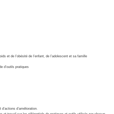
ds et de l’obésité de l’enfant, de l’adolescent et sa famille
e d’outils pratiques
t d’actions d’amélioration.
 et travail sur les référentiels de pratiques et outils utilisés par chacun.