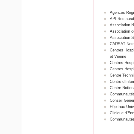
Agences Régi
API Restaurat
Association N
Association d
Association S
CARSAT Nord
Centres Hospi
et Vienne
Centres Hospi
Centres Hospi
Centre Techni
Centre d’Info
Centre Nationa
Communautés 
Conseil Géné
Hôpitaux Univ
Clinique d'En
Communautés 