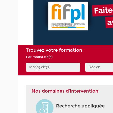
njeux
UITE
Trouvez votre formation
Par mot(s) clé(s)
Nos domaines d'intervention
Recherche appliquée