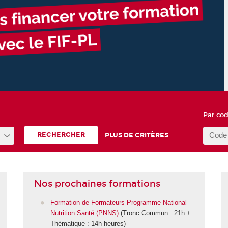
Par cod
RECHERCHER
PLUS DE CRITÈRES
Nos prochaines formations
Formation de Formateurs Programme National
Nutrition Santé (PNNS)
(Tronc Commun : 21h +
Thématique : 14h heures)