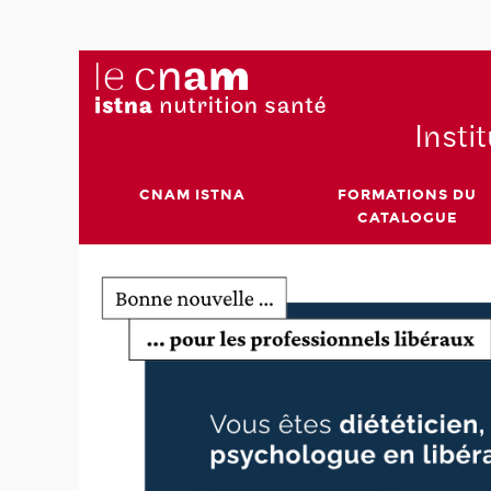
Insti
CNAM ISTNA
FORMATIONS DU
CATALOGUE
-
éliorer
ous
t) pour