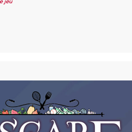
e jeu