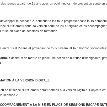
 des jeunes à partir de 13 ans avec un outil innovant de prévention santé en 
velopper le scénario 2, continuer à les faire progresser dans leurs compétence
scape NutriGame
®
dans sa version boîte de jeu et digitale et les accompagner
la mise en place de sessions de formation
s entre 13 et 29 ans et provenant de tous niveaux et tout horizon socioprofes
ionnels
désireux de mettre en place une action en nutrition (Enseignants, pro
n
.
MATION À LA VERSION DIGITALE
 jeu de l'Escape NutriGame
®
seront formés à la version Digitale. L'objectif e
le scénario 2.
 ACCOMPAGNEMENT À LA MISE EN PLACE DE SESSIONS ESCAPE NU