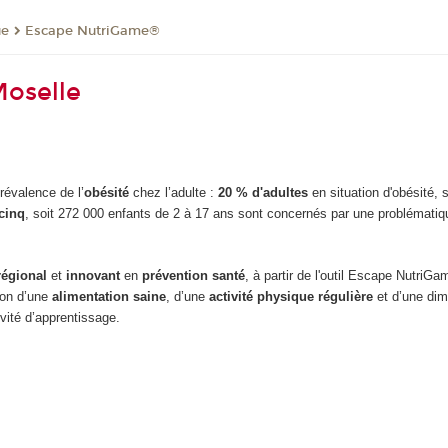
ue
Escape NutriGame®
oselle
révalence de l’
obésité
chez l’adulte :
20 % d'adultes
en situation d'obésité,
cinq
, soit 272 000 enfants de 2 à 17 ans sont concernés par une problématiq
 régional
et
innovant
en
prévention santé
, à partir de l'outil Escape Nutri
ion d’une
alimentation saine
, d’une
activité physique régulière
et d’une dim
ivité d’apprentissage.