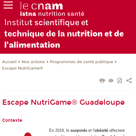
Institu
t scientifique et
technique de la nu
trition et de
l'alimentation
Nos actions
Programmes de santé publique
Accueil
Escape NutriGame®
Escape NutriGame® Guadeloupe
Contexte
En 2019, le
surpoids
et l'
obésité
affectent