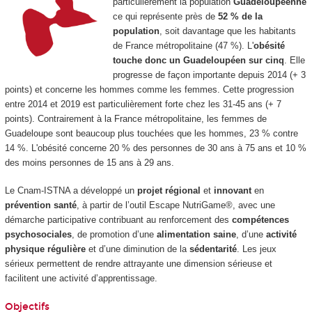
particulièrement la population
Guadeloupéenne
ce qui représente près de
52 % de la
population
, soit davantage que les habitants
de France métropolitaine (47 %). L'
obésité
touche donc un Guadeloupéen sur cinq
. Elle
progresse de façon importante depuis 2014 (+ 3
points) et concerne les hommes comme les femmes. Cette progression
entre 2014 et 2019 est particulièrement forte chez les 31-45 ans (+ 7
points). Contrairement à la France métropolitaine, les femmes de
Guadeloupe sont beaucoup plus touchées que les hommes, 23 % contre
14 %. L'obésité concerne 20 % des personnes de 30 ans à 75 ans et 10 %
des moins personnes de 15 ans à 29 ans
.
Le Cnam-ISTNA a développé un
projet régional
et
innovant
en
prévention santé
, à partir de l’outil Escape NutriGame®, avec une
démarche participative contribuant au renforcement des
compétences
psychosociales
, de promotion d’une
alimentation saine
, d’une
activité
physique régulière
et d’une diminution de la
sédentarité
. Les jeux
sérieux permettent de rendre attrayante une dimension sérieuse et
facilitent une activité d’apprentissage.
Objectifs