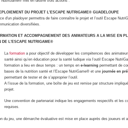
NutriGame® met en œuvre trois actions :
 DEPLOIEMENT DU PROJET L’ESCAPE NUTRIGAME® GUADELOUPE
ce d'un plaidoyer permettra de faire connaître le projet et l’outil Escape Nut
munication diversifiées.
FORMATION ET ACCOMPAGNEMENT DES ANIMATEURS A LA MISE EN P
N DE L'ESCAPE NUTRIGAME®
La
formation
a pour objectif de développer les compétences des animateurs
santé ainsi qu’en éducation pour la santé ludique via l’outil Escape Nutri
formation a lieu en deux temps : un temps en
e-learning
permettant de co
bases de la nutrition santé et l’Escape NutriGame® et une
journée en pré
permettant de tester et de s’approprier l’outil.
A l’issue de la formation, une boîte de jeu est remise par structure impliqu
projet.
Une convention de partenariat indique les engagements respectifs et les c
requises.
ation du jeu, une démarche évaluative est mise en place auprès des joueurs et 