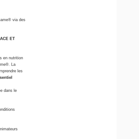
riGame® via des
LACE ET
 en nutrition
Game®. La
mprendre les
sentiel
ée dans le
onditions
animateurs