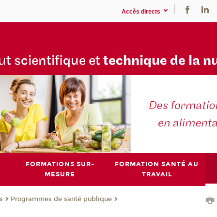
Accès directs
tu
t scientifique et
technique de la n
FORMATIONS SUR-
FORMATION SANTÉ AU
MESURE
TRAVAIL
s
Programmes de santé publique
®