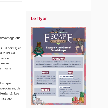
Le flyer
t davantage que
(+ 3 points) et
et 2019 est
 France
que les
es moins
il Escape
osociales
, de
dentarité
. Les
entissage.