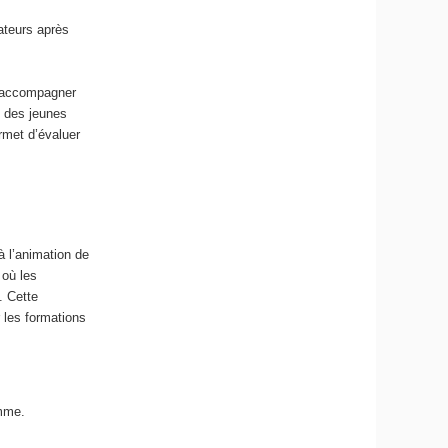
ateurs après
d’accompagner
s des jeunes
rmet d’évaluer
à l’animation de
 où les
. Cette
 les formations
amme.