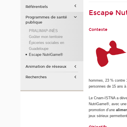
Référentiels
Escape Nu
Programmes de santé
publique
Contexte
PRALIMAP-INÈS
Goûter mon territoire
Épiceries sociales en
Guadeloupe
Escape NutriGame®
Animation de réseaux
Recherches
hommes, 23 % contre 1
personnes de 15 ans à
Le Cnam-ISTNA a dév
NutriGame®, avec une 
promotion d’une
alimen
jeux sérieux permettent