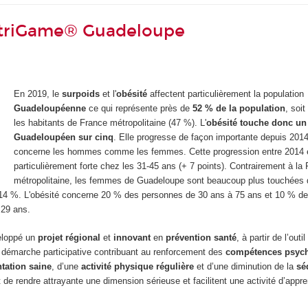
triGame® Guadeloupe
En 2019, le
surpoids
et l'
obésité
affectent particulièrement la population
Guadeloupéenne
ce qui représente près de
52 % de la population
, soi
les habitants de France métropolitaine (47 %). L'
obésité touche donc un
Guadeloupéen sur cinq
. Elle progresse de façon importante depuis 2014 
concerne les hommes comme les femmes. Cette progression entre 2014 
particulièrement forte chez les 31-45 ans (+ 7 points). Contrairement à la
métropolitaine, les femmes de Guadeloupe sont beaucoup plus touchées 
4 %. L'obésité concerne 20 % des personnes de 30 ans à 75 ans et 10 % d
 29 ans
.
eloppé un
projet régional
et
innovant
en
prévention santé
, à partir de l’out
démarche participative contribuant au renforcement des
compétences psych
tation saine
, d’une
activité physique régulière
et d’une diminution de la
sé
 de rendre attrayante une dimension sérieuse et facilitent une activité d’appr