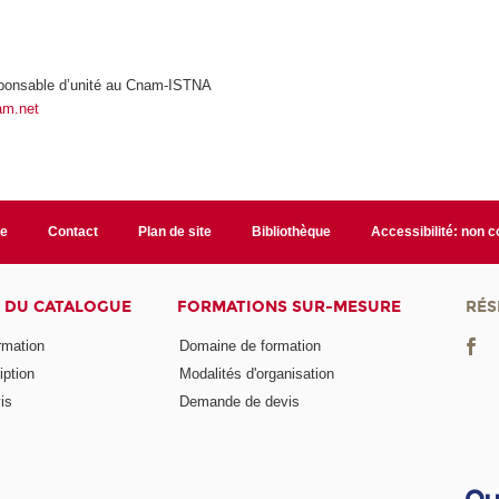
ponsable d’unité au Cnam-ISTNA
am.net
te
Contact
Plan de site
Bibliothèque
Accessibilité: non 
 DU CATALOGUE
FORMATIONS SUR-MESURE
RÉS
ormation
Domaine de formation
iption
Modalités d'organisation
is
Demande de devis