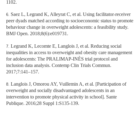
1102.
Saez L, Legrand K, Alleyrat C, et al.
Using facilitator-receiver
peer dyads matched according to socioeconomic status to promote
behaviour change in overweight adolescents: a feasibility study.
BMJ Open
. 2018;8(6):e019731.
Legrand K, Lecomte E, Langlois J, et al.
Reducing social
inequalities in access to overweight and obesity care management
for adolescents: The PRALIMAP-INÈS trial protocol and
inclusion data analysis.
Contemp Clin Trials Commun
.
2017;7:141–157.
Langlois J, Omorou AY, Vuillemin A, et al.
[Participation of
overweight and socially disadvantaged adolescents in an
intervention to promote physical activity in school].
Sante
Publique
. 2016;28 Suppl 1:S135-139.