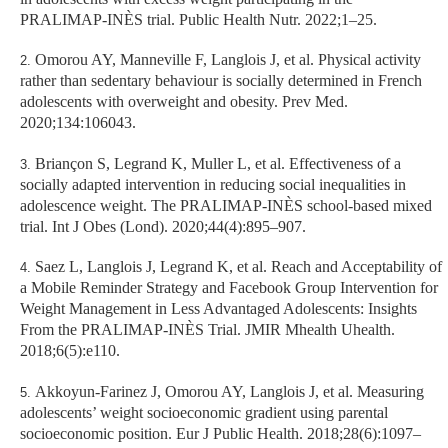
PRALIMAP-INÈS trial.
Public Health Nutr
. 2022;1–25.
Omorou AY, Manneville F, Langlois J, et al.
Physical activity
rather than sedentary behaviour is socially determined in French
adolescents with overweight and obesity.
Prev Med
.
2020;134:106043.
Briançon S, Legrand K, Muller L, et al. Effectiveness of a
socially adapted intervention in reducing social inequalities in
adolescence weight. The PRALIMAP-INÈS school-based mixed
trial.
Int J Obes (Lond)
. 2020;44(4):895–907.
Saez L, Langlois J, Legrand K, et al.
Reach and Acceptability of
a Mobile Reminder Strategy and Facebook Group Intervention for
Weight Management in Less Advantaged Adolescents: Insights
From the PRALIMAP-INÈS Trial.
JMIR Mhealth Uhealth
.
2018;6(5):e110.
Akkoyun-Farinez J, Omorou AY, Langlois J, et al.
Measuring
adolescents’ weight socioeconomic gradient using parental
socioeconomic position.
Eur J Public Health
. 2018;28(6):1097–