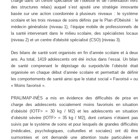
charge dans un centre spécialisé de l’obésité et de l’orientation vers
des structures relais) auquel s’est ajouté une stratégie innovante
basée sur une action coordonnée à plusieurs niveaux : le système
scolaire et les trois niveaux de soins définis par le Plan d'Obésité : le
médecin généraliste (niveau 1), l’équipe mobile de professionnels de
la santé intervenant dans le milieu scolaire, des spécialistes locaux
(niveau 2) et un centre d'obésité spécialisé (CSO) (niveau 3).
Des bilans de santé sont organisés en fin d’année scolaire et à deux
ans. Au total, 1419 adolescents ont été inclus dans l’essai. Un bilan
de santé comprenant le dépistage du surpoids/de l’obésité était
organisée en chaque début d’année scolaire et permettait de définir
les comportements de santé ainsi que le statut social « Favorisé » ou
« Moins favorisé ».
PRALIMAP-INÈS a mis en évidence des difficultés de prise en
charge des adolescents socialement moins favorisés en situation
d’obésité (IOTF> = 30 kg / M2) et les adolescents en situation
d’obésité sévère (IOTF> = 35 kg / M2), dont certains n’étaient pas
suivis par le système de soins et pour lesquels de grandes difficultés
(médicales, psychologiques, culturelles et sociales) ont dû être
surmontées et ont demandé une attention toute particulière et