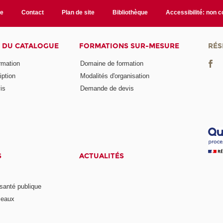
te
Contact
Plan de site
Bibliothèque
Accessibilité: non 
 DU CATALOGUE
FORMATIONS SUR-MESURE
RÉS
ormation
Domaine de formation
iption
Modalités d'organisation
is
Demande de devis
S
ACTUALITÉS
anté publique
seaux