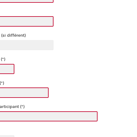
si différent)
(*)
(*)
rticipant (*)