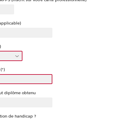
PS (inscrit sur votre carte professionnelle)
applicable)
)
(*)
aut diplôme obtenu
tion de handicap ?