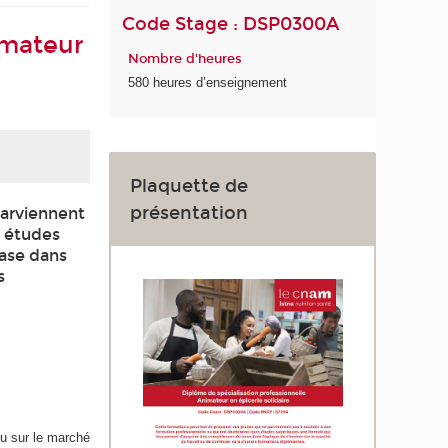
Code Stage : DSP0300A
imateur
Nombre d'heures
580 heures d’enseignement
Plaquette de
présentation
parviennent
s études
base dans
s
ou sur le marché