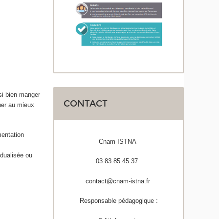
 si bien manger
CONTACT
gner au mieux
mentation
Cnam-ISTNA
dualisée ou
03.83.85.45.37
contact@cnam-istna.fr
Responsable pédagogique :