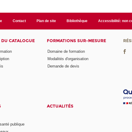
te
Contact
Plan de site
Bibliothèque
Accessibilité: non 
 DU CATALOGUE
FORMATIONS SUR-MESURE
RÉS
ormation
Domaine de formation
iption
Modalités d'organisation
is
Demande de devis
S
ACTUALITÉS
anté publique
seaux