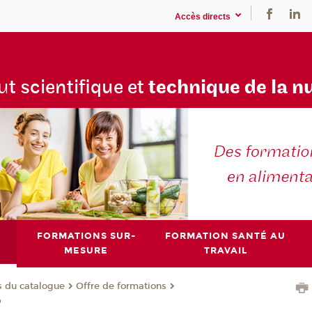
Accès directs
tu
t scientifique et
technique de la n
FORMATIONS SUR-
FORMATION SANTÉ AU
MESURE
TRAVAIL
s du catalogue
Offre de formations
p