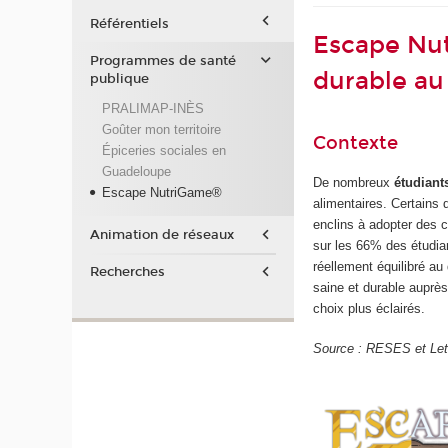
Référentiels
Escape Nut
Programmes de santé
durable au
publique
PRALIMAP-INÈS
Goûter mon territoire
Contexte
Épiceries sociales en
Guadeloupe
De nombreux
étudiant
Escape NutriGame®
alimentaires. Certains 
enclins à adopter des
Animation de réseaux
sur les 66% des étudia
réellement équilibré a
Recherches
saine et durable auprè
choix plus éclairés.
Source : RESES et Let