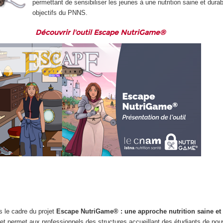
permettant de sensibiliser les jeunes à une nutrition saine et dura
objectifs du PNNS.
Découvrir l'outil Escape NutriGame
®
ns le cadre du projet
Escape NutriGame® : une approche nutrition saine et
s
et permet aux professionnels des structures accueillant des étudiants de pou