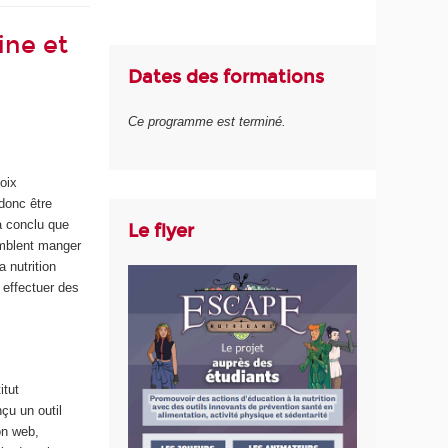
ine et
Dates des formations
Ce programme est terminé.
oix
donc être
a conclu que
Le flyer
emblent manger
 nutrition
 effectuer des
itut
nçu un outil
ion web,