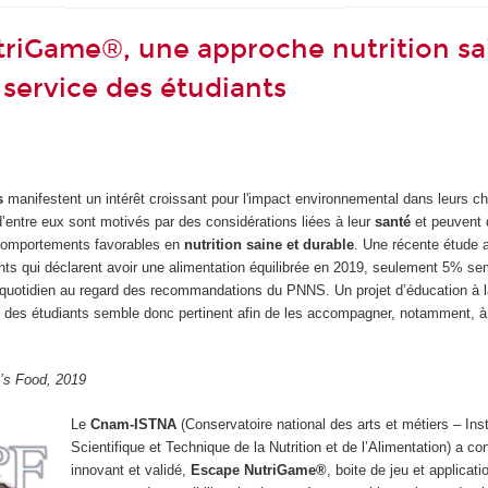
riGame®, une approche nutrition sa
 service des étudiants
s
manifestent un intérêt croissant pour l'impact environnemental dans leurs ch
d’entre eux sont motivés par des considérations liées à leur
santé
et peuvent 
 comportements favorables en
nutrition
saine et durable
. Une récente étude 
nts qui déclarent avoir une alimentation équilibrée en 2019, seulement 5% s
u quotidien au regard des recommandations du PNNS. Un projet d’éducation à la
s des étudiants semble donc pertinent afin de les accompagner, notamment, à
’s Food, 2019
Le
Cnam-ISTNA
(Conservatoire national des arts et métiers – Inst
Scientifique et Technique de la Nutrition et de l’Alimentation) a co
innovant et validé,
Escape NutriGame
®
, boite de jeu et applicat