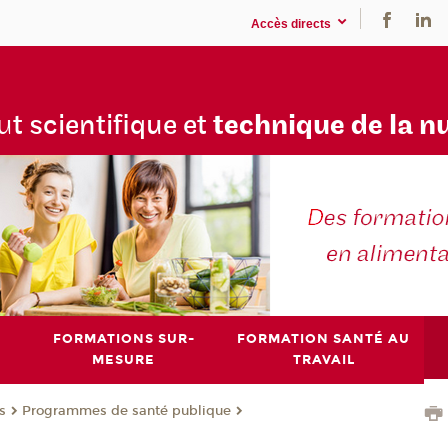
Accès directs
tu
t scientifique et
technique de la n
FORMATIONS SUR-
FORMATION SANTÉ AU
MESURE
TRAVAIL
s
Programmes de santé publique
®