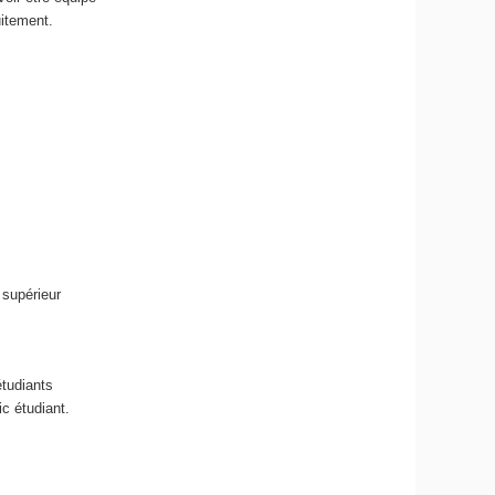
uitement.
e
 supérieur
étudiants
c étudiant.