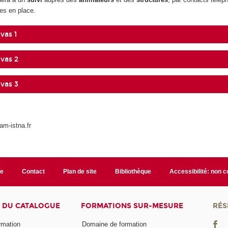
es en place.
vas 1
vas 2
vas 3
m-istna.fr
te
Contact
Plan de site
Bibliothèque
Accessibilité: non 
 DU CATALOGUE
FORMATIONS SUR-MESURE
RÉS
ormation
Domaine de formation