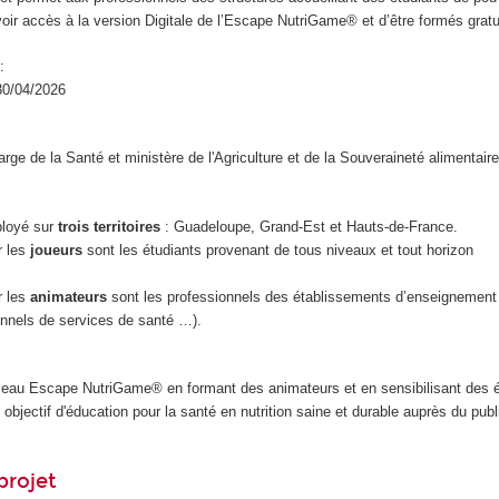
voir accès à la version Digitale de l’Escape NutriGame® et d’être formés grat
:
30/04/2026
rge de la Santé et ministère de l'Agriculture et de la Souveraineté alimentair
ployé sur
trois territoires
: Guadeloupe, Grand-Est et Hauts-de-France.
r les
joueurs
sont les étudiants provenant de tous niveaux et tout horizon
r les
animateurs
sont les professionnels des établissements d’enseignement
onnels de services de santé …).
éseau Escape NutriGame
®
en formant des animateurs et en sensibilisant des 
jectif d'éducation pour la santé en nutrition saine et durable auprès du publi
projet