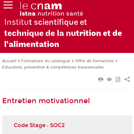
Institu
t scientifique et
technique de la nu
trition et de
l'alimentation
Formations du catalogue
Offre de formations
Accueil
Éducation, prévention & compétences transversales
Entretien motivationnel
Code Stage : SOC2