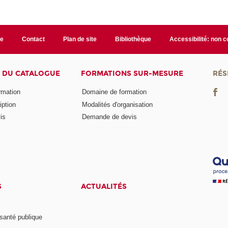
te
Contact
Plan de site
Bibliothèque
Accessibilité: non 
 DU CATALOGUE
FORMATIONS SUR-MESURE
RÉS
ormation
Domaine de formation
iption
Modalités d'organisation
is
Demande de devis
S
ACTUALITÉS
anté publique