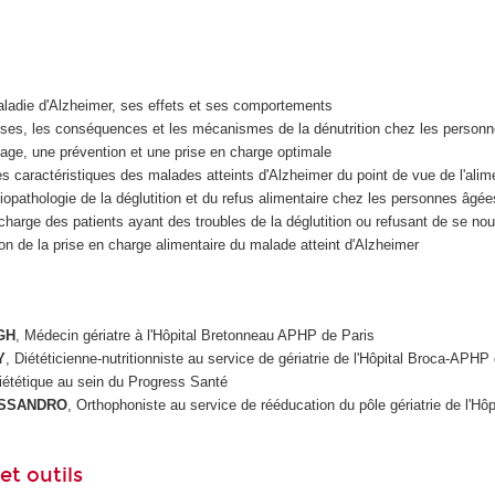
ladie d'Alzheimer, ses effets et ses comportements
uses, les conséquences et les mécanismes de la dénutrition chez les person
age, une prévention et une prise en charge optimale
les caractéristiques des malades atteints d'Alzheimer du point de vue de l'alim
iopathologie de la déglutition et du refus alimentaire chez les personnes âgée
charge des patients ayant des troubles de la déglutition ou refusant de se nour
on de la prise en charge alimentaire du malade atteint d'Alzheimer
GH
, Médecin gériatre à l'Hôpital Bretonneau APHP de Paris
Y
, Diététicienne-nutritionniste au service de gériatrie de l'Hôpital Broca-APHP
iététique au sein du Progress Santé
ESSANDRO
, Orthophoniste au service de rééducation du pôle gériatrie de l'Hôp
t outils