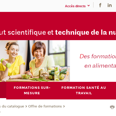
Accès directs
tu
t scientifique et
technique de la n
FORMATIONS SUR-
FORMATION SANTÉ AU
MESURE
TRAVAIL
s du catalogue
Offre de formations
p