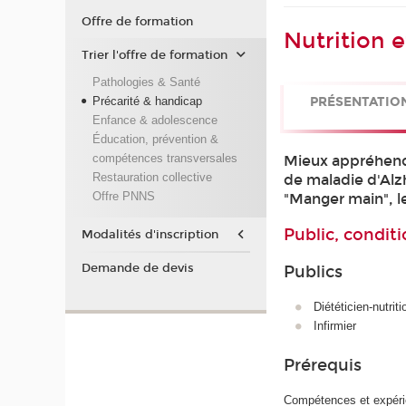
Offre de formation
Nutrition 
Trier l'offre de formation
Pathologies & Santé
Précarité & handicap
PRÉSENTATIO
Enfance & adolescence
Éducation, prévention &
compétences transversales
Mieux appréhende
Restauration collective
de maladie d'Alzh
Offre PNNS
"Manger main", le
Public, conditi
Modalités d'inscription
Demande de devis
Publics
Diététicien-nutriti
Infirmier
Prérequis
Compétences et expérie