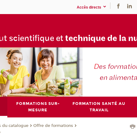
Accès directs
tu
t scientifique et
technique de la n
FORMATIONS SUR-
FORMATION SANTÉ AU
MESURE
TRAVAIL
s du catalogue
Offre de formations
p