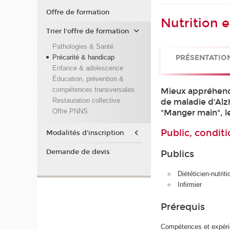
Offre de formation
Nutrition 
Trier l'offre de formation
Pathologies & Santé
Précarité & handicap
PRÉSENTATIO
Enfance & adolescence
Éducation, prévention &
compétences transversales
Mieux appréhende
Restauration collective
de maladie d'Alzh
Offre PNNS
"Manger main", le
Public, conditi
Modalités d'inscription
Demande de devis
Publics
Diététicien-nutriti
Infirmier
Prérequis
Compétences et expérie