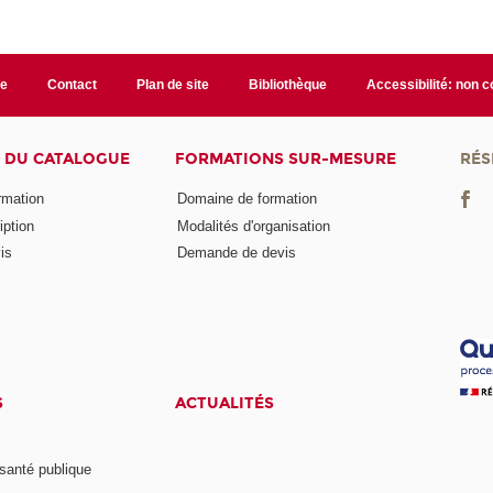
te
Contact
Plan de site
Bibliothèque
Accessibilité: non 
 DU CATALOGUE
FORMATIONS SUR-MESURE
RÉS
ormation
Domaine de formation
iption
Modalités d'organisation
is
Demande de devis
S
ACTUALITÉS
anté publique