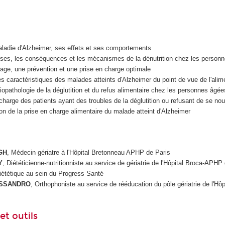
ladie d'Alzheimer, ses effets et ses comportements
uses, les conséquences et les mécanismes de la dénutrition chez les person
age, une prévention et une prise en charge optimale
les caractéristiques des malades atteints d'Alzheimer du point de vue de l'alim
iopathologie de la déglutition et du refus alimentaire chez les personnes âgée
charge des patients ayant des troubles de la déglutition ou refusant de se nour
on de la prise en charge alimentaire du malade atteint d'Alzheimer
GH
, Médecin gériatre à l'Hôpital Bretonneau APHP de Paris
Y
, Diététicienne-nutritionniste au service de gériatrie de l'Hôpital Broca-APHP
iététique au sein du Progress Santé
ESSANDRO
, Orthophoniste au service de rééducation du pôle gériatrie de l'Hôp
t outils