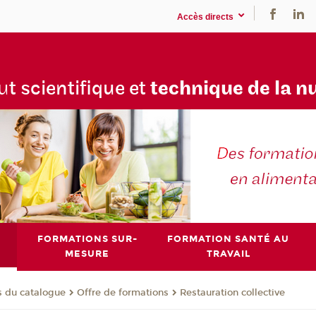
Accès directs
tu
t scientifique et
technique de la n
FORMATIONS SUR-
FORMATION SANTÉ AU
MESURE
TRAVAIL
s du catalogue
Offre de formations
Restauration collective