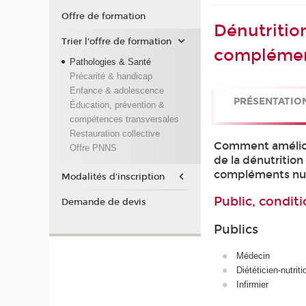
Offre de formation
Dénutrition
Trier l'offre de formation
complément
Pathologies & Santé
Précarité & handicap
Enfance & adolescence
PRÉSENTATIO
Éducation, prévention &
compétences transversales
Restauration collective
Comment améliore
Offre PNNS
de la dénutrition
compléments nut
Modalités d'inscription
Public, conditi
Demande de devis
Publics
Médecin
Diététicien-nutriti
Infirmier