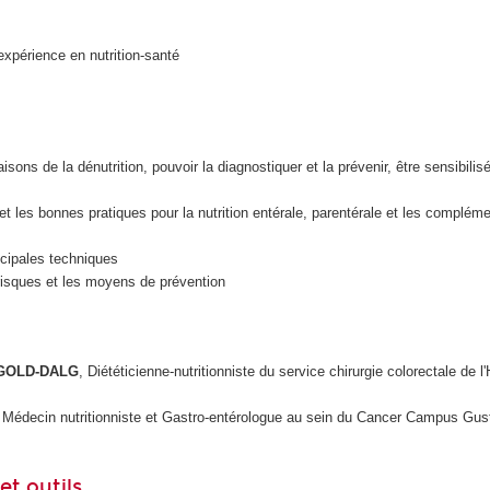
xpérience en nutrition-santé
sons de la dénutrition, pouvoir la diagnostiquer et la prévenir, être sensibilis
 et les bonnes pratiques pour la nutrition entérale, parentérale et les complém
ncipales techniques
risques et les moyens de prévention
 GOLD-DALG
, Diététicienne-nutritionniste du service chirurgie colorectale de l
 Médecin nutritionniste et Gastro-entérologue au sein du Cancer Campus Gu
t outils