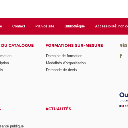
te
Contact
Plan de site
Bibliothèque
Accessibilité: non 
 DU CATALOGUE
FORMATIONS SUR-MESURE
RÉS
ormation
Domaine de formation
iption
Modalités d'organisation
is
Demande de devis
S
ACTUALITÉS
anté publique