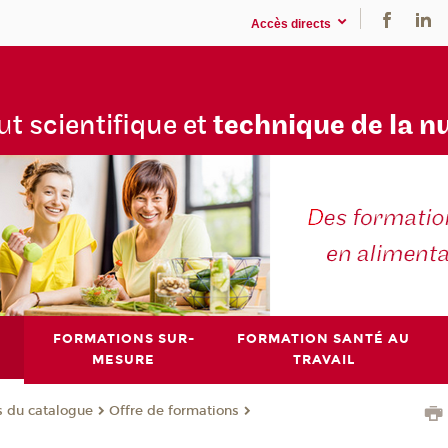
Accès directs
tu
t scientifique et
technique de la n
FORMATIONS SUR-
FORMATION SANTÉ AU
MESURE
TRAVAIL
s du catalogue
Offre de formations