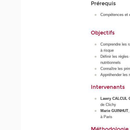
Prérequis
Compétences et e
Objectifs
Comprendre les rai
à risque
Définir les règles
nutritionnels
Connaître les pri
Appréhender les 
Intervenants
Lawry CALCUL
de Clichy
Marie GUINHUT
,
à Paris
Méthodologie e